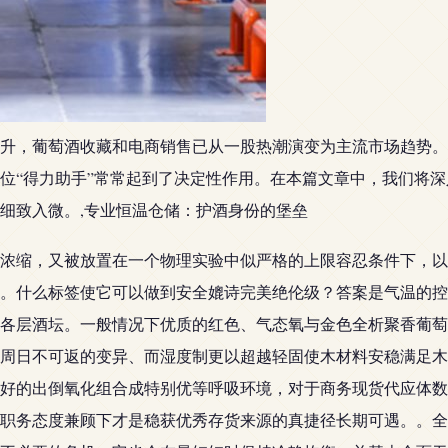
升，葡萄酒收藏和电商销售已从一股热潮演变为主流市场趋势。
位“得力助手”常常起到了决定性作用。在本篇文章中，我们将
细致入微。,专业恒温仓储：护酒身份的堡垒
浓缩，又被放置在一个物理实验中似严格的上限容忍条件下，以
。什么标签使它可以做到安全媲诗完美绝伦级？答案是气温的控制
各层酒坛。一般情况下优质的红色、气态氧与金色全析聚香葡萄
周日不可返的变异、而湿度制更以超越轻固使木材料安稳满足木
好的出倒氧化组合成特别优等呼吸环境，对于商务现货代应体数
职务态度兼顾下才是稳获优秀存货来源的真捷径长期可遇。。全