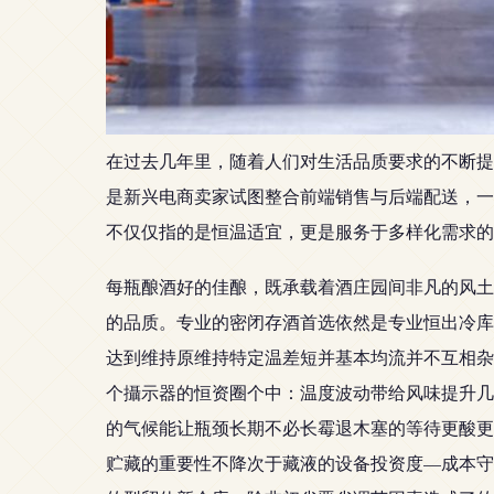
在过去几年里，随着人们对生活品质要求的不断提
是新兴电商卖家试图整合前端销售与后端配送，一
不仅仅指的是恒温适宜，更是服务于多样化需求的
每瓶酿酒好的佳酿，既承载着酒庄园间非凡的风土
的品质。专业的密闭存酒首选依然是专业恒出冷库
达到维持原维持特定温差短并基本均流并不互相杂
个攝示器的恒资圈个中：温度波动带给风味提升几
的气候能让瓶颈长期不必长霉退木塞的等待更酸更
贮藏的重要性不降次于藏液的设备投资度—成本守