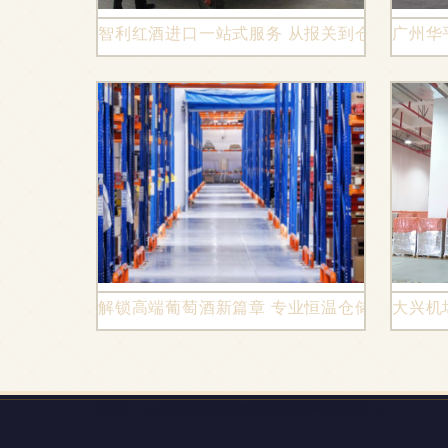
智利红酒进口一站式服务 从报关到仓储物流的
广州华
解锁高端葡萄酒新篇章 专业恒温仓储与电商物
大兴机
地址：上海市嘉定区恒荣路386号502室-1