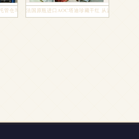
、托管仓与临时仓中转站的最佳选择
法国原瓶进口AOC塔迪珍藏干红 从波尔多庄园