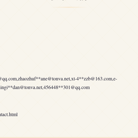
@qq.com
,zhaozhuf**
ane@tonva.net
,xt-4**
zzb@163.com
,e-
dingi**
dan@tonva.net
,456448**
301@qq.com
ct.html