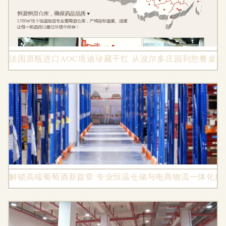
法国原瓶进口AOC塔迪珍藏干红 从波尔多庄园到您餐桌
解锁高端葡萄酒新篇章 专业恒温仓储与电商物流一体化服