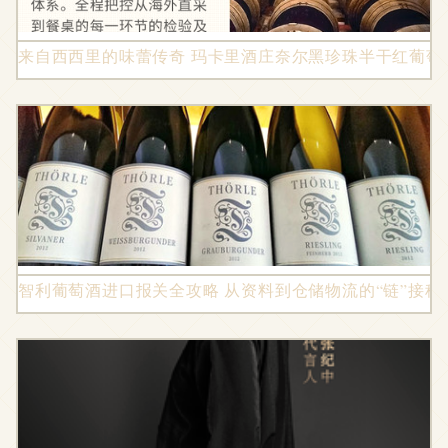
来自西西里的味蕾传奇 玛卡里酒庄奈尔黑珍珠半干红葡萄
智利葡萄酒进口报关全攻略 从资料到仓储物流的“链”接